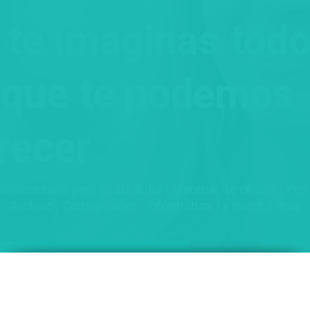
Ni te imaginas todo
lo que te podemos
ofrecer
Todo los necesario para tu día a día ( Material de oficina , Protección
, COVID , Archivo , Consumibles , Informática ) y mucho mas
Acceso TIENDA ONLINE