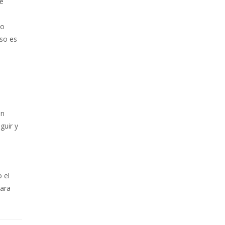
de
io
uso es
ón
guir y
 el
para