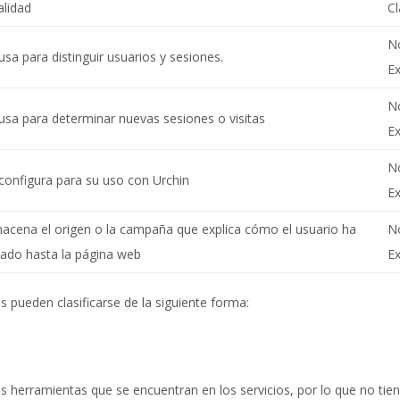
alidad
Cl
N
usa para distinguir usuarios y sesiones.
E
N
usa para determinar nuevas sesiones o visitas
E
N
configura para su uso con Urchin
E
acena el origen o la campaña que explica cómo el usuario ha
N
gado hasta la página web
E
s pueden clasificarse de la siguiente forma:
as herramientas que se encuentran en los servicios, por lo que no tie