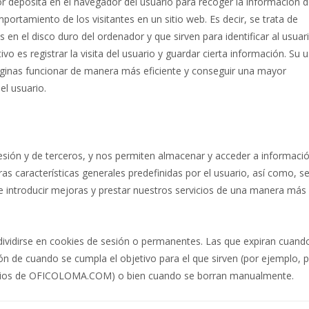
r deposita en el navegador del usuario para recoger la información 
portamiento de los visitantes en un sitio web. Es decir, se trata de
n el disco duro del ordenador y que sirven para identificar al usuar
o es registrar la visita del usuario y guardar cierta información. Su 
áginas funcionar de manera más eficiente y conseguir una mayor
el usuario.
sesión y de terceros, y nos permiten almacenar y acceder a informaci
tras características generales predefinidas por el usuario, así como, se
 de introducir mejoras y prestar nuestros servicios de una manera más
ividirse en cookies de sesión o permanentes. Las que expiran cuando
ión de cuando se cumpla el objetivo para el que sirven (por ejemplo, 
rvicios de OFICOLOMA.COM) o bien cuando se borran manualmente.