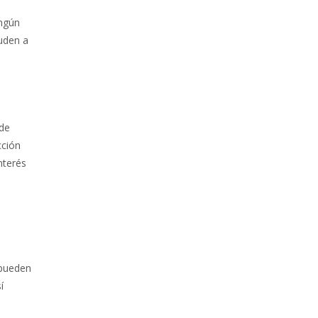
ingún
yuden a
 de
cción
nterés
 pueden
í