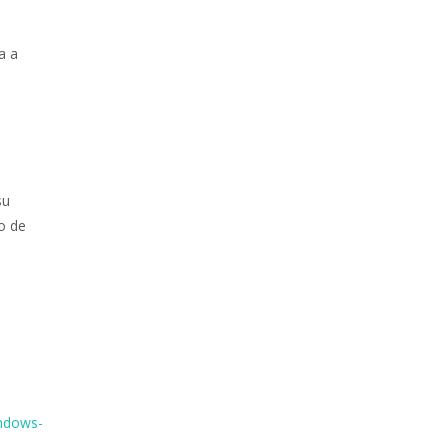
a a
su
zo de
indows-