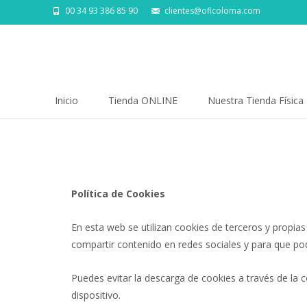
00 34 93 386 85 90
clientes@oficoloma.com
Saltar
Inicio
Tienda ONLINE
Nuestra Tienda Física
al
contenido
Política de Cookies
En esta web se utilizan cookies de terceros y propi
compartir contenido en redes sociales y para que po
Puedes evitar la descarga de cookies a través de la
dispositivo.