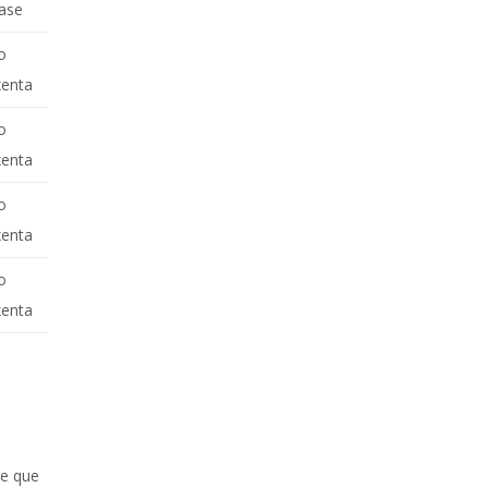
ase
o
xenta
o
xenta
o
xenta
o
xenta
ne que