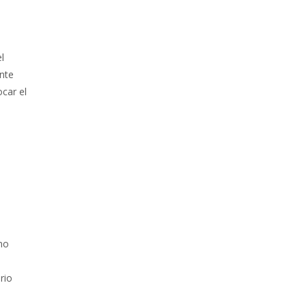
l
ente
ocar el
 no
rio