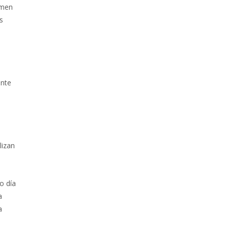
umen
s
ente
lizan
o día
a
a